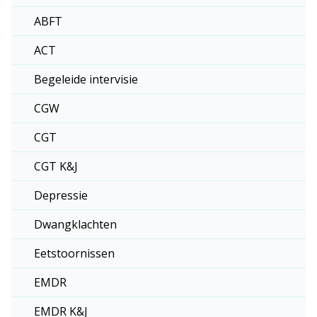
ABFT
ACT
Begeleide intervisie
CGW
CGT
CGT K&J
Depressie
Dwangklachten
Eetstoornissen
EMDR
EMDR K&J