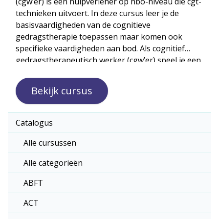
(cgw’er) is een hulpverlener op hbo-niveau die cgt-
technieken uitvoert. In deze cursus leer je de
basisvaardigheden van de cognitieve
gedragstherapie toepassen maar komen ook
specifieke vaardigheden aan bod. Als cognitief
gedragstherapeutisch werker (cgw’er) speel je een
belangrijke rol in het uitvoeren van CGT-
interventies.
Bekijk cursus
Catalogus
Alle cursussen
Alle categorieën
ABFT
ACT