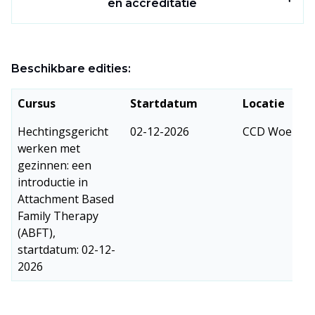
de accreditatie die is toegekend.
en accreditatie
Data:
02-12-2026
03-12-2026
Beschikbare edities:
Docenten:
Nadia van der Spek
,
Esther
Veldkamp
,
Esther Lamens
Cursus
Startdatum
Locatie
Tijd:
10:00 - 17:00 uur
Hechtingsgericht
02-12-2026
CCD Woerde
Accreditatie is toegekend door:
werken met
gezinnen: een
NVRG: 20 punten nascholingscursus
introductie in
K&J NIP/NVO: 12 punten (K&J herregistratie
Attachment Based
Family Therapy
(ABFT),
startdatum: 02-12-
2026