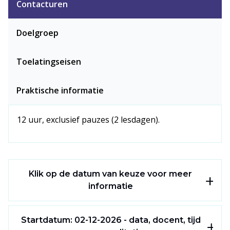
Contacturen
Doelgroep
Toelatingseisen
Praktische informatie
12 uur, exclusief pauzes (2 lesdagen).
Klik op de datum van keuze voor meer
informatie
Hier vind je alle praktische informatie terug, zoals
de datum van de lesdag, de docent, het tijdstip en
Startdatum: 02-12-2026 - data, docent, tijd